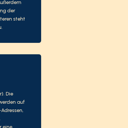
 Außerdem
ung der
teren steht
u.
). Die
 werden auf
P-Adressen,
,
r eine