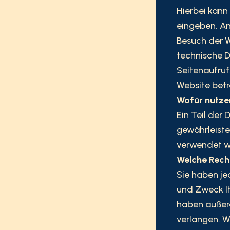
Hierbei kann 
eingeben. An
Besuch der W
technische D
Seitenaufruf
Website betr
Wofür nutzen
Ein Teil der 
gewährleiste
verwendet w
Welche Recht
Sie haben je
und Zweck I
haben außerd
verlangen. W