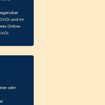
 gegenüber
DSGVO) und im
eres Online-
SGVO).
aten sehr
er