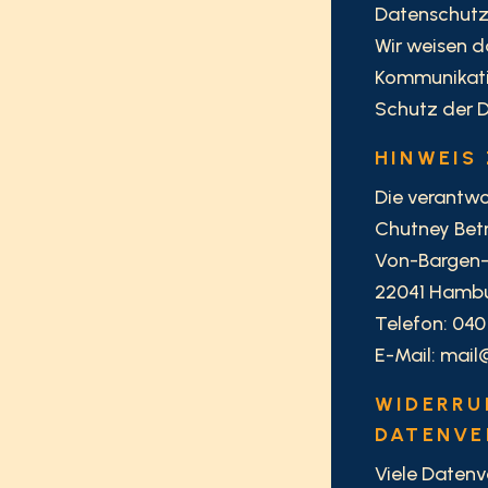
Datenschutz
Wir weisen d
Kommunikatio
Schutz der D
HINWEIS
Die verantwor
Chutney Bet
Von-Bargen-S
22041 Hamb
Telefon: 040
E-Mail: mai
WIDERRU
DATENVE
Viele Datenv