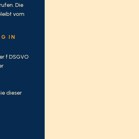
rufen. Die
bleibt vom
G IN
oder f DSGVO
er
ie dieser