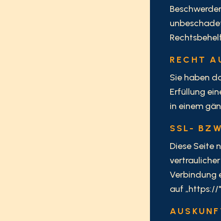
Beschwerdere
unbeschadet 
Rechtsbehelf
RECHT A
Sie haben da
Erfüllung ein
in einem gä
SSL- BZ
Diese Seite 
vertrauliche
Verbindung e
auf „https:/
AUSKUNF