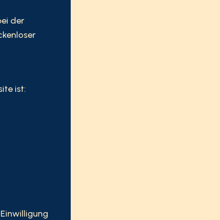
bei der
ckenloser
te ist:
Einwilligung