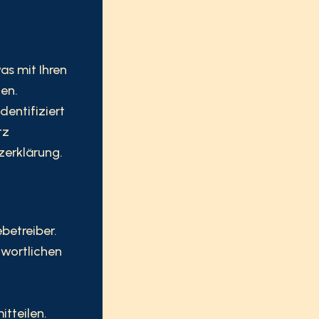
as mit Ihren
en.
dentifiziert
tz
zerklärung.
betreiber.
twortlichen
tteilen.