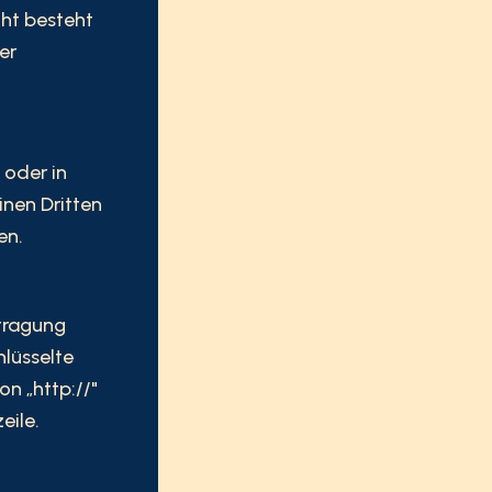
ht besteht
er
 oder in
inen Dritten
en.
tragung
hlüsselte
n „http://"
eile.