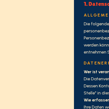
1. Datensc
ALLGEME
Die folgende
personenbez
Personenbezo
werden könn
entnehmen Si
DATENER
Wer ist vera
Die Datenver
Dessen Konta
Stelle" in d
Wie erfassen
Ihre Daten w