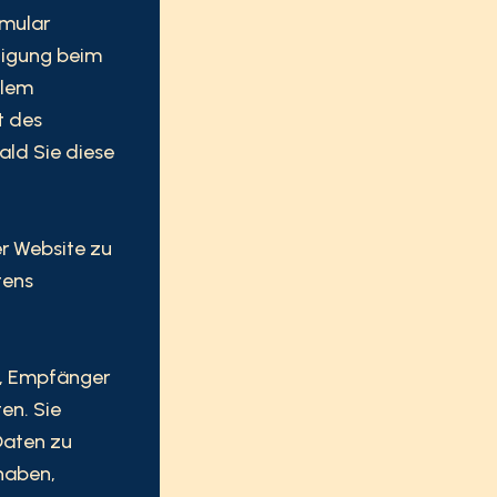
rmular
ligung beim
llem
t des
ald Sie diese
er Website zu
tens
t, Empfänger
en. Sie
Daten zu
 haben,