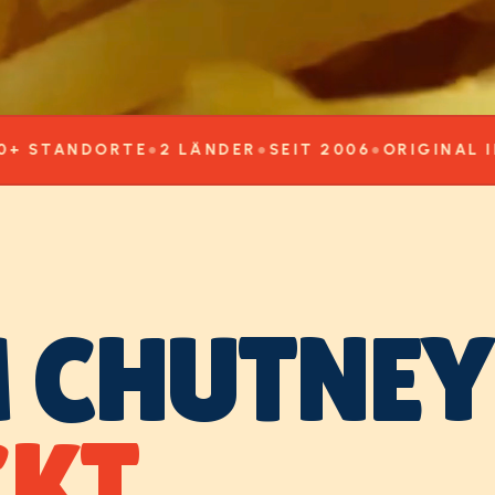
NDORTE
●
2 LÄNDER
●
SEIT 2006
●
ORIGINAL INDIAN
●
 CHUTNEY
KT.