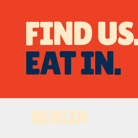
FIND US
EAT IN.
BERLIN
01