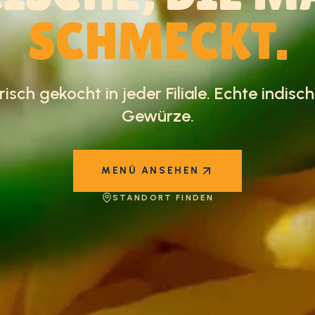
SCHMECKT.
risch gekocht in jeder Filiale. Echte indisc
Gewürze.
MENÜ ANSEHEN
STANDORT FINDEN