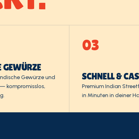
03
E GEWÜRZE
SCHNELL & CA
 indische Gewürze und
 — kompromisslos,
Premium Indian Stree
g.
in Minuten in deiner H