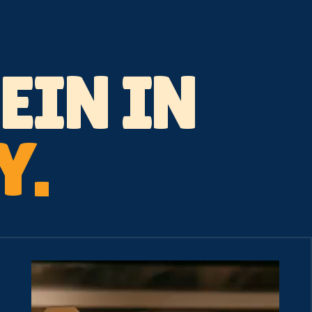
EIN IN
Y.