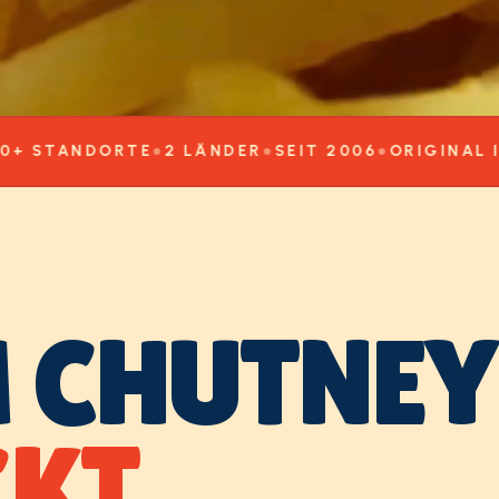
ANDORTE
●
2 LÄNDER
●
SEIT 2006
●
ORIGINAL INDIAN
 CHUTNEY
KT.