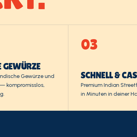
03
E GEWÜRZE
SCHNELL & CA
 indische Gewürze und
 — kompromisslos,
Premium Indian Stree
g.
in Minuten in deiner H