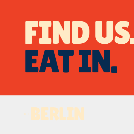
FIND US
EAT IN.
BERLIN
01