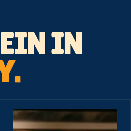
EIN IN
Y.