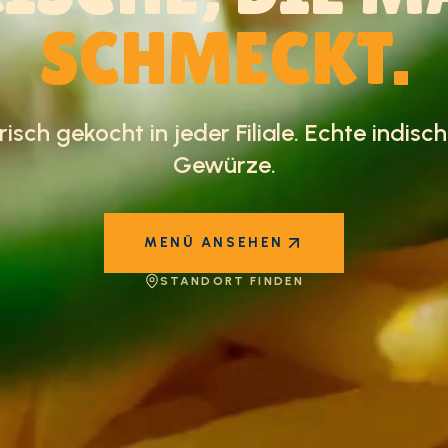
SCHMECKT.
risch gekocht in jeder Filiale. Echte indisc
Gewürze.
MENÜ ANSEHEN
STANDORT FINDEN